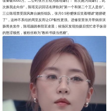
读量破5000万。二公时张月主动为陈瑶爆灯："前次她为我爆灯，此
次换我走向你"，陈瑶见识回话名牌轨则"第一个和第二个王人是你"。
三公陈瑶禁受国风舞台婉拒组队，张月0.5秒蹙悚后笑着嘲谑"翅膀硬
了"，这种不系结的周至反而让CP黏性更强。进修室里张月带病排演
肠胃炎发作，陈瑶蹦跳奉陪至凌晨；候场区发现拍摄后慌忙牵手纵容
的憨涩顿然，被粉丝称为"教科书级当然糖"。