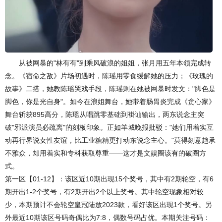
从被网暴的"林有有"到乘风破浪的姐姐，张月用五年本领完成转
念。《宿命之敌》片场初遇时，陈瑶用零食缓解她的压力；《玫瑰的
故事》二搭，她教陈瑶哭戏手段，陈瑶则在她被网暴时发文："脚色是
脚色，你是光自身"。如今在浪姐舞台，她带着肠胃炎完成《贪心家》
舞台斩获895高分，陈瑶从唱跳零基础到褂讪输出，两东说念主突
破"邪派演员必疏离"的刻板印象。正如羊城晚报批驳："她们用着实互
动再行界说女性友谊，比工业糖精更打动东说念主心。"莫得刻意趋承
不雅众，却用着实和专科获取尊重——这才是文娱圈该有的破圈方
式。
第一区【01-12】：该区近10期出现15个奖号，其中有2期轮空，有6
期开出1-2个奖号，有2期开出2个以上奖号。其中轮空现象相对较
少，本期预计不会轮空皇冠陆放2023款，看好该区出现1个奖号。另
外最近10期该区号码奇偶比为7:8，偶数号码占优。本期关注号码：