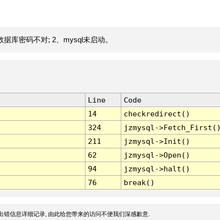
据库密码不对; 2、mysql未启动。
Line
Code
14
checkredirect()
324
jzmysql->Fetch_First(
211
jzmysql->Init()
62
jzmysql->Open()
94
jzmysql->halt()
76
break()
出错信息详细记录, 由此给您带来的访问不便我们深感歉意.