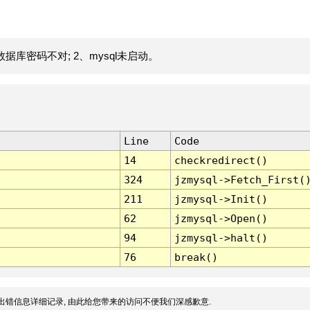
据库密码不对; 2、mysql未启动。
Line
Code
14
checkredirect()
324
jzmysql->Fetch_First(
211
jzmysql->Init()
62
jzmysql->Open()
94
jzmysql->halt()
76
break()
出错信息详细记录, 由此给您带来的访问不便我们深感歉意.