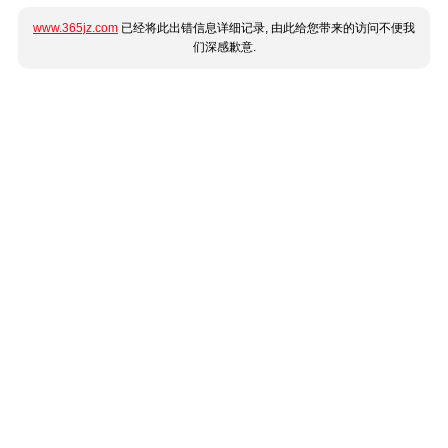
www.365jz.com
已经将此出错信息详细记录, 由此给您带来的访问不便我
们深感歉意.