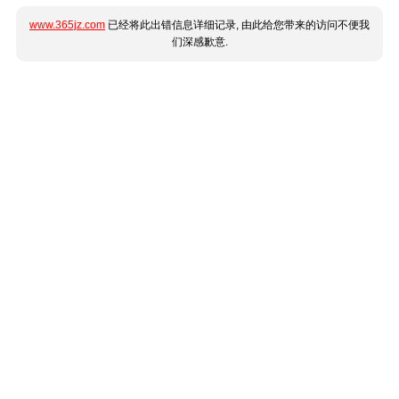
www.365jz.com
已经将此出错信息详细记录, 由此给您带来的访问不便我
们深感歉意.