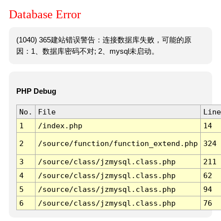
Database Error
(1040) 365建站错误警告：连接数据库失败，可能的原
因：1、数据库密码不对; 2、mysql未启动。
PHP Debug
No.
File
Line
1
/index.php
14
2
/source/function/function_extend.php
324
3
/source/class/jzmysql.class.php
211
4
/source/class/jzmysql.class.php
62
5
/source/class/jzmysql.class.php
94
6
/source/class/jzmysql.class.php
76