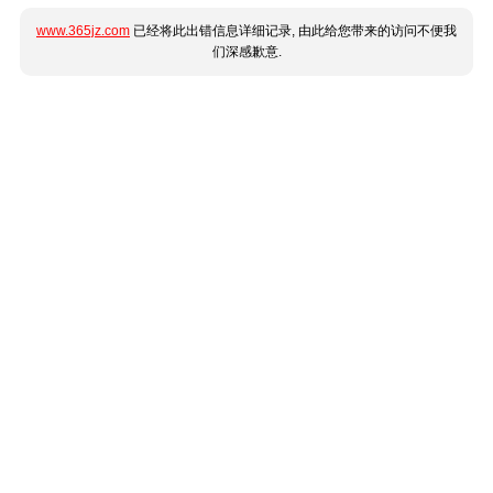
www.365jz.com
已经将此出错信息详细记录, 由此给您带来的访问不便我
们深感歉意.