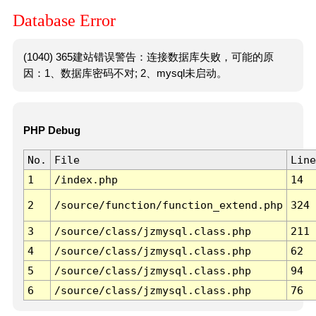
Database Error
(1040) 365建站错误警告：连接数据库失败，可能的原
因：1、数据库密码不对; 2、mysql未启动。
PHP Debug
No.
File
Line
1
/index.php
14
2
/source/function/function_extend.php
324
3
/source/class/jzmysql.class.php
211
4
/source/class/jzmysql.class.php
62
5
/source/class/jzmysql.class.php
94
6
/source/class/jzmysql.class.php
76